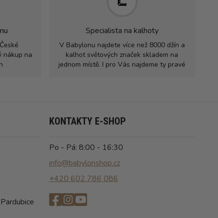
jnu
Specialista na kalhoty
 České
V Babylonu najdete více než 8000 džín a
rý nákup na
kalhot světových značek skladem na
h
jednom místě. I pro Vás najdeme ty pravé
KONTAKTY E-SHOP
Po - Pá: 8:00 - 16:30
info@babylonshop.cz
+420 602 786 086
 Pardubice