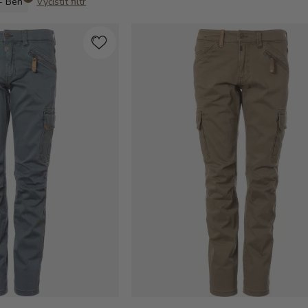
- Ben
Vyčistit filtr