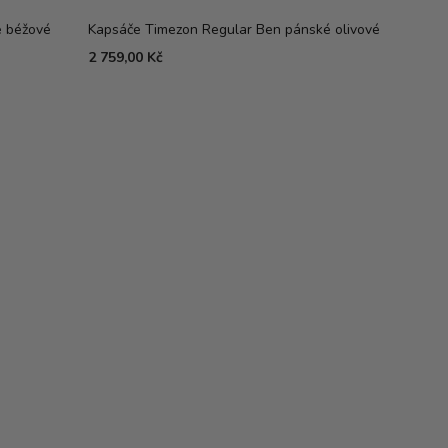
é béžové
Kapsáče Timezon Regular Ben pánské olivové
2 759,00 Kč