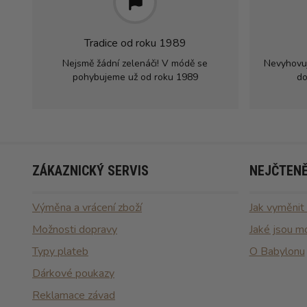
Tradice od roku 1989
Nejsmě žádní zelenáči! V módě se
Nevyhovu
pohybujeme už od roku 1989
do
ZÁKAZNICKÝ SERVIS
NEJČTENĚ
Výměna a vrácení zboží
Jak vyměnit
Možnosti dopravy
Jaké jsou m
Typy plateb
O Babylonu
Dárkové poukazy
Reklamace závad