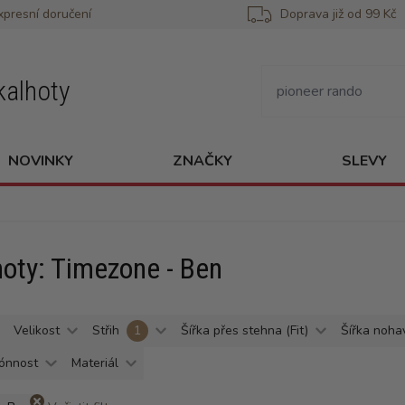
xpresní doručení
Doprava již od 99 Kč
kalhoty
NOVINKY
ZNAČKY
SLEVY
hoty: Timezone - Ben
Velikost
Střih
1
Šířka přes stehna (Fit)
Šířka noha
ónnost
Materiál