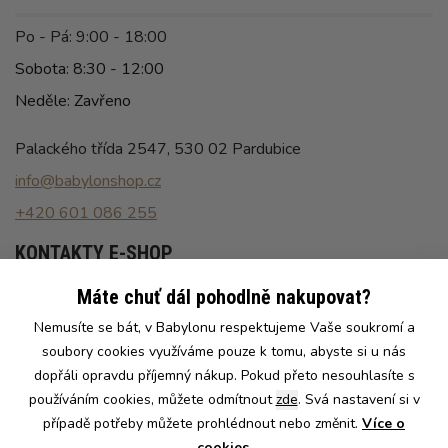
Po - Pá: 9:00 - 18:00
Sobota: 8:30 - 12:00
Neděle: Zavřeno
Palackého třída 2547, 530 02 Pardubice
info@babylonshop.cz
+420 601 086 255
KONTAKTY E-SHOP
Máte chuť dál pohodlně nakupovat?
Po - Pá: 8:00 - 16:30
Nemusíte se bát, v Babylonu respektujeme Vaše soukromí a
info@babylonshop.cz
soubory cookies využíváme pouze k tomu, abyste si u nás
+420 602 786 086
dopřáli opravdu příjemný nákup. Pokud přeto nesouhlasíte s
používáním cookies, můžete odmítnout
zde
. Svá nastavení si v
případě potřeby můžete prohlédnout nebo změnit.
Více o
cookies
.