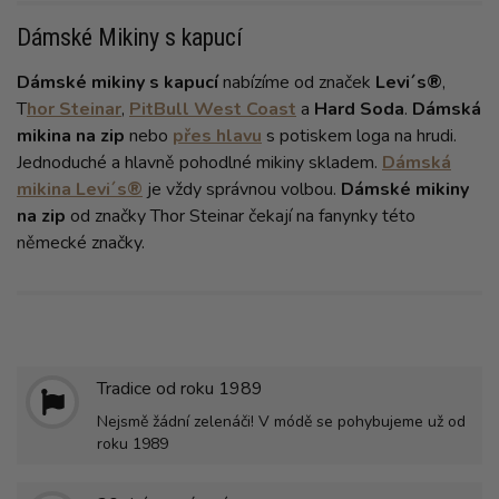
Dámské Mikiny s kapucí
Dámské mikiny s kapucí
nabízíme od značek
Levi´s®
,
T
hor Steinar
,
PitBull West Coast
a
Hard Soda
.
Dámská
mikina na zip
nebo
přes hlavu
s potiskem loga na hrudi.
Jednoduché a hlavně pohodlné mikiny skladem.
Dámská
mikina Levi´s®
je vždy správnou volbou.
Dámské mikiny
na zip
od značky Thor Steinar čekají na fanynky této
německé značky.
Tradice od roku 1989
Nejsmě žádní zelenáči! V módě se pohybujeme už od
roku 1989