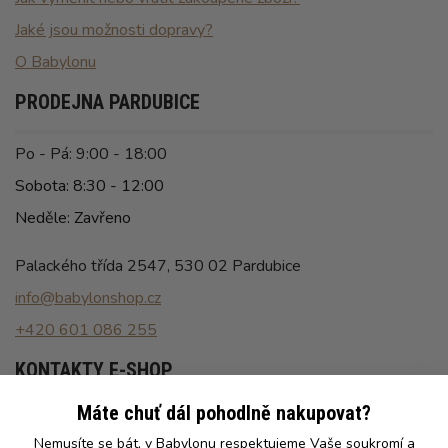
Jaké jsou možnosti dopravy?
O Babylonu
PRODEJNA PARDUBICE
Po - Pá: 9:00 - 18:00
Sobota: 8:30 - 12:00
Neděle: Zavřeno
Palackého třída 2547, 530 02 Pardubice
info@babylonshop.cz
+420 601 086 255
KONTAKTY E-SHOP
Máte chuť dál pohodlně nakupovat?
Po - Pá: 8:00 - 16:30
Nemusíte se bát, v Babylonu respektujeme Vaše soukromí a