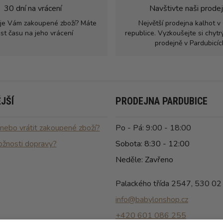
30 dní na vrácení
Navštivte naši prode
je Vám zakoupené zboží? Máte
Největší prodejna kalhot v
st času na jeho vrácení
republice. Vyzkoušejte si chyt
prodejně v Pardubicíc
JŠÍ
PRODEJNA PARDUBICE
 nebo vrátit zakoupené zboží?
Po - Pá: 9:00 - 18:00
ožnosti dopravy?
Sobota: 8:30 - 12:00
Neděle: Zavřeno
Palackého třída 2547, 530 02
info@babylonshop.cz
+420 601 086 255