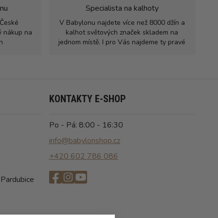
jnu
Specialista na kalhoty
 České
V Babylonu najdete více než 8000 džín a
rý nákup na
kalhot světových značek skladem na
h
jednom místě. I pro Vás najdeme ty pravé
KONTAKTY E-SHOP
Po - Pá: 8:00 - 16:30
info@babylonshop.cz
+420 602 786 086
 Pardubice