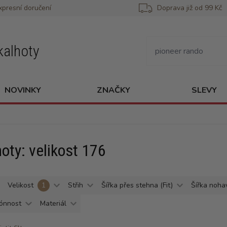
xpresní doručení
Doprava již od 99 Kč
kalhoty
NOVINKY
ZNAČKY
SLEVY
oty: velikost 176
Velikost
1
Střih
Šířka přes stehna (Fit)
Šířka noha
ónnost
Materiál