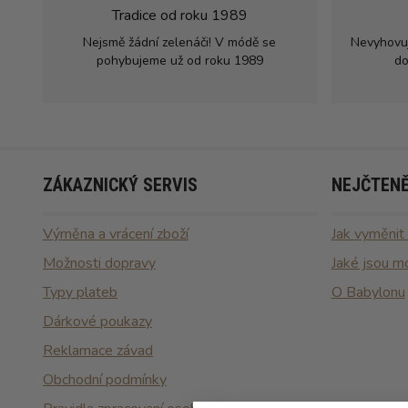
Tradice od roku 1989
Nejsmě žádní zelenáči! V módě se
Nevyhovu
pohybujeme už od roku 1989
do
ZÁKAZNICKÝ SERVIS
NEJČTENĚ
Výměna a vrácení zboží
Jak vyměnit
Možnosti dopravy
Jaké jsou m
Typy plateb
O Babylonu
Dárkové poukazy
Reklamace závad
Obchodní podmínky