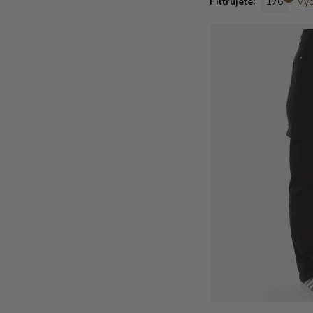
Filtrujete:
176
Vyči