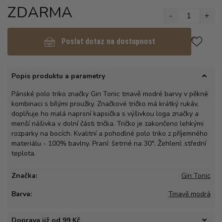
ZDARMA
-
1
+
Poslat dotaz na dostupnost
Popis produktu a parametry
Pánské polo triko značky Gin Tonic tmavě modré barvy v pěkné
kombinaci s bílými proužky. Značkové tričko má krátký rukáv,
doplňuje ho malá naprsní kapsička s výšivkou loga značky a
menší nášivka v dolní části trička. Tričko je zakončeno lehkými
rozparky na bocích. Kvalitní a pohodlné polo triko z příjemného
materiálu - 100% bavlny. Praní: šetrné na 30°. Žehlení: střední
teplota.
Značka:
Gin Tonic
Barva:
Tmavě modrá
Doprava již od 99 Kč