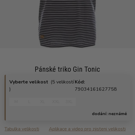
Pánské triko Gin Tonic
Vyberte velikost
(5 velikostí
Kód:
)
79034161627758
M
L
XL
XXL
3XL
dodání:
neznámé
Tabulka velikosti
Aplikace a video pro zjisteni velikosti