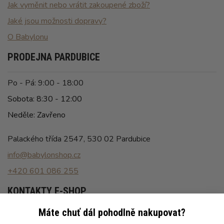
Jak vyměnit nebo vrátit zakoupené zboží?
Jaké jsou možnosti dopravy?
O Babylonu
PRODEJNA PARDUBICE
Po - Pá: 9:00 - 18:00
Sobota: 8:30 - 12:00
Neděle: Zavřeno
Palackého třída 2547, 530 02 Pardubice
info@babylonshop.cz
+420 601 086 255
KONTAKTY E-SHOP
Máte chuť dál pohodlně nakupovat?
Po - Pá: 8:00 - 16:30