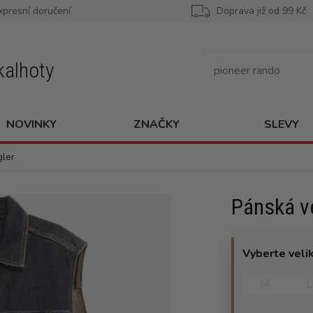
xpresní doručení
Doprava již od 99 Kč
kalhoty
NOVINKY
ZNAČKY
SLEVY
ler
Pánská v
Vyberte veli
M
L