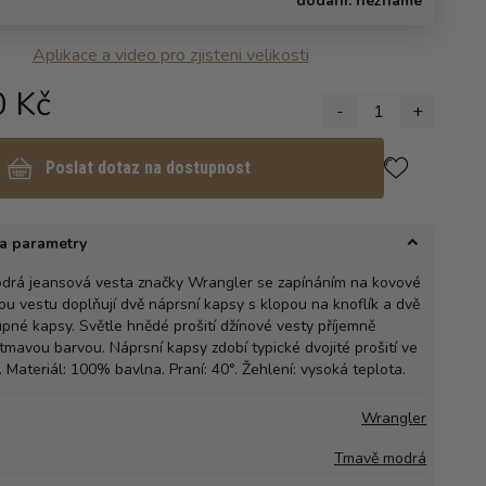
dodání:
neznámé
Aplikace a video pro zjisteni velikosti
0 Kč
-
1
+
Poslat dotaz na dostupnost
a parametry
drá jeansová vesta značky Wrangler se zapínáním na kovové
ou vestu doplňují dvě náprsní kapsy s klopou na knoflík a dvě
upné kapsy. Světle hnědé prošití džínové vesty příjemně
í tmavou barvou. Náprsní kapsy zdobí typické dvojité prošití ve
Materiál: 100% bavlna. Praní: 40°. Žehlení: vysoká teplota.
Wrangler
Tmavě modrá