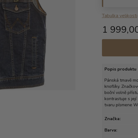
Tabulka velikosti
1 999,0
Popis produktu 
Pánská tmavě mo
knoflíky. Značkov
boční volně příst
kontrastuje s jej
tvaru písmene W. 
Značka:
Barva: