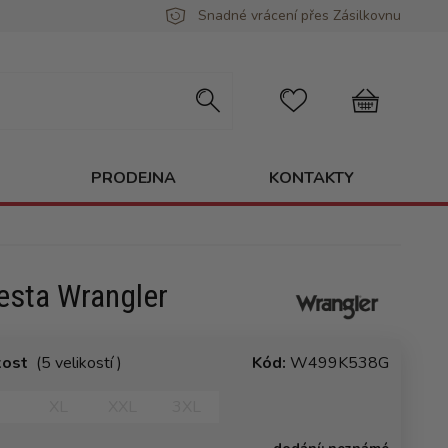
Snadné vrácení přes Zásilkovnu
PRODEJNA
KONTAKTY
esta Wrangler
kost
(5 velikostí )
Kód:
W499K538G
XL
XXL
3XL