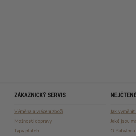
ZÁKAZNICKÝ SERVIS
NEJČTENĚ
Výměna a vrácení zboží
Jak vyměnit
Možnosti dopravy
Jaké jsou m
Typy plateb
O Babylonu