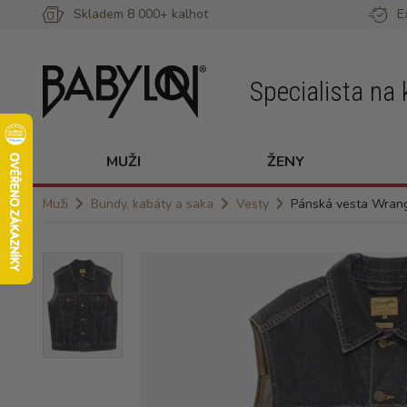
Skladem 8 000+ kalhot
E
Specialista na 
MUŽI
ŽENY
Muži
Bundy, kabáty a saka
Vesty
Pánská vesta Wrang