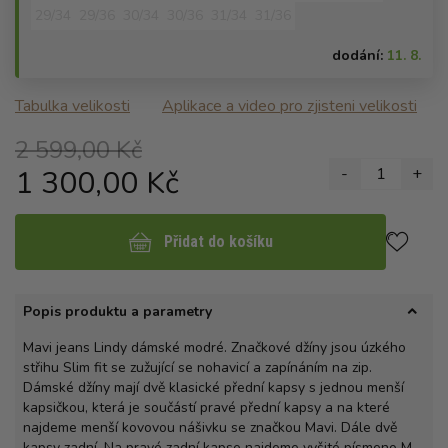
29/34
29/36
30/34
30/36
31/34
31/36
dodání:
11. 8.
Tabulka velikosti
Aplikace a video pro zjisteni velikosti
2 599,00 Kč
1 300,00 Kč
-
1
+
Přidat do košíku
Popis produktu a parametry
Mavi jeans Lindy dámské modré. Značkové džíny jsou úzkého
střihu Slim fit se zužující se nohavicí a zapínáním na zip.
Dámské džíny mají dvě klasické přední kapsy s jednou menší
kapsičkou, která je součástí pravé přední kapsy a na které
najdeme menší kovovou nášivku se značkou Mavi. Dále dvě
kapsy zadní. Na pravé zadní kapse najdeme vyšité písmeno M.