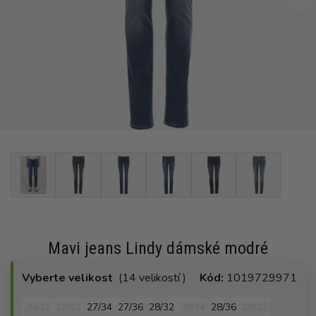
Mavi jeans Lindy dámské modré
Vyberte velikost
(14 velikostí )
Kód:
1019729971
26/32
27/32
27/34
27/36
28/32
28/34
28/36
29/32