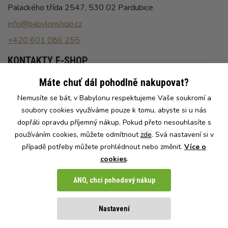
Palackého třída 2547, 530 02 Pardubice
info@babylonshop.cz
+420 601 086 255
KONTAKTY E-SHOP
Máte chuť dál pohodlně nakupovat?
Po - Pá: 8:00 - 16:30
Nemusíte se bát, v Babylonu respektujeme Vaše soukromí a
info@babylonshop.cz
soubory cookies využíváme pouze k tomu, abyste si u nás
+420 602 786 086
dopřáli opravdu příjemný nákup. Pokud přeto nesouhlasíte s
používáním cookies, můžete odmítnout
zde
. Svá nastavení si v
případě potřeby můžete prohlédnout nebo změnit.
Více o
cookies
.
Naše e-shopy:
CZ
SK
ANO, chci pohodový nákup
© 2026 Babylonshop.cz | Všechna práva vyhrazena
Nastavení