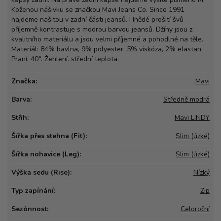
Koženou nášivku se značkou Mavi Jeans Co. Since 1991
najdeme našitou v zadní části jeansů. Hnědé prošití švů
příjemně kontrastuje s modrou barvou jeansů. Džíny jsou z
kvalitního materiálu a jsou velmi příjemné a pohodlné na těle.
Materiál: 84% bavlna, 9% polyester, 5% viskóza, 2% elastan.
Praní: 40°. Žehlení. střední teplota.
Značka:
Mavi
Barva:
Středně modrá
Střih:
Mavi LINDY
Šířka přes stehna (Fit):
Slim (úzké)
Šířka nohavice (Leg):
Slim (úzké)
Výška sedu (Rise):
Nízký
Typ zapínání:
Zip
Sezónnost:
Celoroční