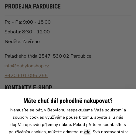
PRODEJNA PARDUBICE
Po - Pá: 9:00 - 18:00
Sobota: 8:30 - 12:00
Neděle: Zavřeno
Palackého třída 2547, 530 02 Pardubice
info@babylonshop.cz
+420 601 086 255
KONTAKTY E-SHOP
Máte chuť dál pohodlně nakupovat?
Po - Pá: 8:00 - 16:30
Nemusíte se bát, v Babylonu respektujeme Vaše soukromí a
info@babylonshop.cz
soubory cookies využíváme pouze k tomu, abyste si u nás
+420 602 786 086
dopřáli opravdu příjemný nákup. Pokud přeto nesouhlasíte s
používáním cookies, můžete odmítnout
zde
. Svá nastavení si v