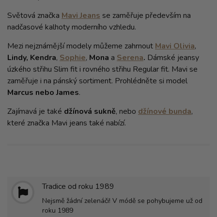
Světová značka
Mavi Jeans
se zaměřuje především na
nadčasové kalhoty moderního vzhledu.
Mezi nejznámější modely můžeme zahrnout
Mavi Olivia
,
Lindy, Kendra
,
Sophie
,
Mona
a
Serena
.
Dámské jeansy
úzkého střihu Slim fit i rovného střihu Regular fit. Mavi se
zaměřuje i na pánský sortiment. Prohlédněte si model
Marcus nebo James
.
Zajímavá je také
džínová sukně
, nebo
džínové bunda
,
které značka Mavi jeans také nabízí.
Tradice od roku 1989
Nejsmě žádní zelenáči! V módě se pohybujeme už od
roku 1989