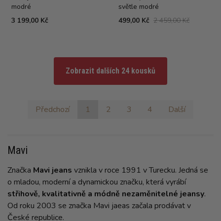
modré
světle modré
3 199,00 Kč
499,00 Kč
2 459,00 Kč
Zobrazit dalších 24 kousků
Předchozí
1
2
3
4
Další
Mavi
Značka
Mavi jeans
vznikla v roce 1991 v Turecku. Jedná se
o mladou, moderní a dynamickou značku, která vyrábí
střihově, kvalitativně a módně nezaměnitelné jeansy
.
Od roku 2003 se značka Mavi jaeas začala prodávat v
České republice.