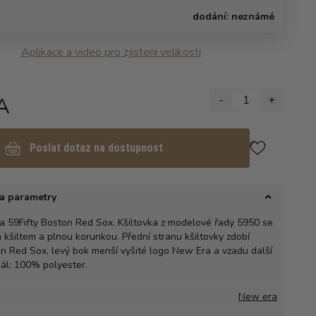
dodání:
neznámé
Aplikace a video pro zjisteni velikosti
A
-
1
+
Poslat dotaz na dostupnost
a parametry
a 59Fifty Boston Red Sox. Kšiltovka z modelové řady 5950 se
kšiltem a plnou korunkou. Přední stranu kšiltovky zdobí
on Red Sox, levý bok menší vyšité logo New Era a vzadu další
iál: 100% polyester.
New era