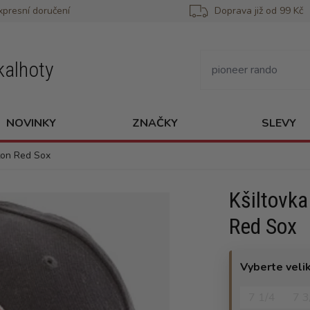
xpresní doručení
Doprava již od 99 Kč
kalhoty
NOVINKY
ZNAČKY
SLEVY
ton Red Sox
Kšiltovka
Red Sox
Vyberte veli
7 1/4
7 3