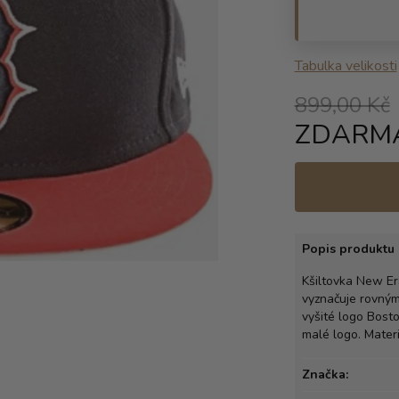
Tabulka velikosti
899,00 Kč
ZDARM
Popis produktu 
Kšiltovka New Er
vyznačuje rovným 
vyšité logo Bost
malé logo. Mater
Značka: