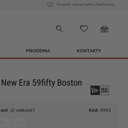
Snadné vrácení přes Zásilkovnu
PRODEJNA
KONTAKTY
 New Era 59fifty Boston
kost
(3 velikostí )
Kód:
4993
/8
7 1/2