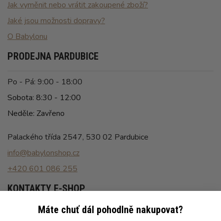
Jak vyměnit nebo vrátit zakoupené zboží?
Jaké jsou možnosti dopravy?
O Babylonu
PRODEJNA PARDUBICE
Po - Pá: 9:00 - 18:00
Sobota: 8:30 - 12:00
Neděle: Zavřeno
Palackého třída 2547, 530 02 Pardubice
info@babylonshop.cz
+420 601 086 255
KONTAKTY E-SHOP
Máte chuť dál pohodlně nakupovat?
Po - Pá: 8:00 - 16:30