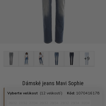
+9
Dámské jeans Mavi Sophie
Vyberte velikost
(12 velikostí )
Kód:
1070416178
26/32
27/32
27/34
28/32
28/34
29/32
29/34
30/34