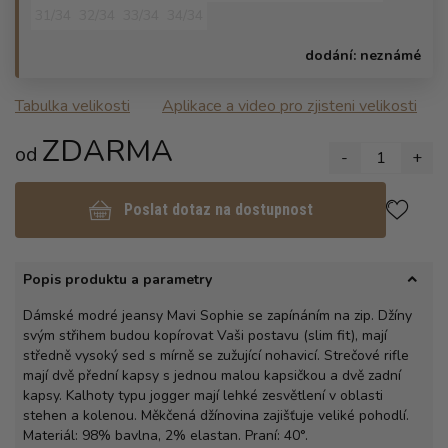
31/34
32/34
33/34
34/34
dodání:
neznámé
Tabulka velikosti
Aplikace a video pro zjisteni velikosti
ZDARMA
od
-
1
+
Poslat dotaz na dostupnost
Popis produktu a parametry
Dámské modré jeansy Mavi Sophie se zapínáním na zip. Džíny
svým střihem budou kopírovat Vaši postavu (slim fit), mají
středně vysoký sed s mírně se zužující nohavicí. Strečové rifle
mají dvě přední kapsy s jednou malou kapsičkou a dvě zadní
kapsy. Kalhoty typu jogger mají lehké zesvětlení v oblasti
stehen a kolenou. Měkčená džínovina zajišťuje veliké pohodlí.
Materiál: 98% bavlna, 2% elastan. Praní: 40°.