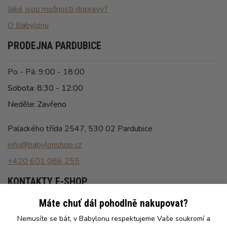
Jaké jsou možnosti dopravy?
O Babylonu
PRODEJNA PARDUBICE
Po - Pá: 9:00 - 18:00
Sobota: 8:30 - 12:00
Neděle: Zavřeno
Palackého třída 2547, 530 02 Pardubice
info@babylonshop.cz
+420 601 086 255
KONTAKTY E-SHOP
Máte chuť dál pohodlně nakupovat?
Po - Pá: 8:00 - 16:30
Nemusíte se bát, v Babylonu respektujeme Vaše soukromí a
info@babylonshop.cz