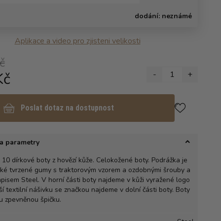
dodání:
neznámé
Aplikace a video pro zjisteni velikosti
č
Kč
-
1
+
Poslat dotaz na dostupnost
a parametry
 10 dírkové boty z hovězí kůže. Celokožené boty. Podrážka je
cké tvrzené gumy s traktorovým vzorem a ozdobnými šrouby a
pisem Steel. V horní části boty najdeme v kůži vyražené logo
ší textilní nášivku se značkou najdeme v dolní části boty. Boty
ou zpevněnou špičku.