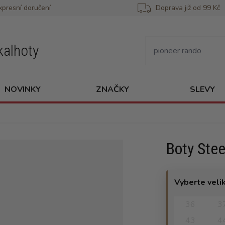
xpresní doručení
Doprava již od 99 Kč
kalhoty
NOVINKY
ZNAČKY
SLEVY
Boty Stee
Vyberte veli
36
3
43
4