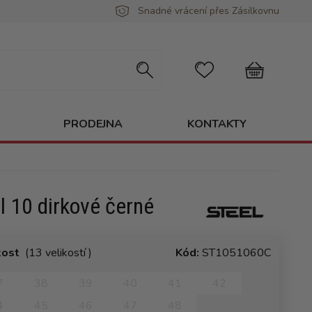
Snadné vrácení přes Zásilkovnu
PRODEJNA
KONTAKTY
l 10 dirkové černé
kost
(13 velikostí )
Kód:
ST1051060C
7
38
39
40
41
42
4
45
46
47
48