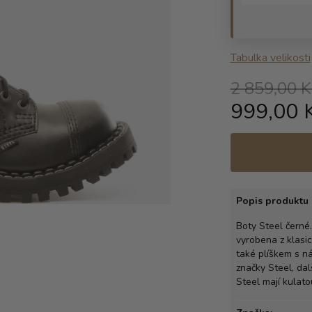
Tabulka velikosti
2 859,00 K
999,00 
Popis produktu 
Boty Steel černé.
vyrobena z klasi
také plíškem s ná
značky Steel, dal
Steel mají kulat