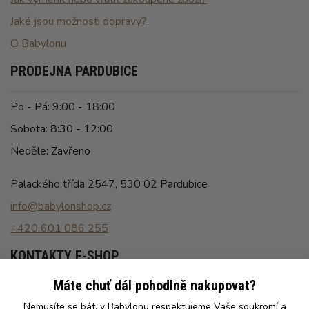
Jaké jsou možnosti dopravy?
O Babylonu
PRODEJNA PARDUBICE
Po - Pá: 9:00 - 18:00
Sobota: 8:30 - 12:00
Neděle: Zavřeno
Palackého třída 2547, 530 02 Pardubice
info@babylonshop.cz
+420 601 086 255
KONTAKTY E-SHOP
Máte chuť dál pohodlně nakupovat?
Po - Pá: 8:00 - 16:30
Nemusíte se bát, v Babylonu respektujeme Vaše soukromí a