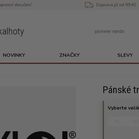
xpresní doručení
Doprava již od 99 Kč
kalhoty
NOVINKY
ZNAČKY
SLEVY
Pánské t
Vyberte veli
XL
XX