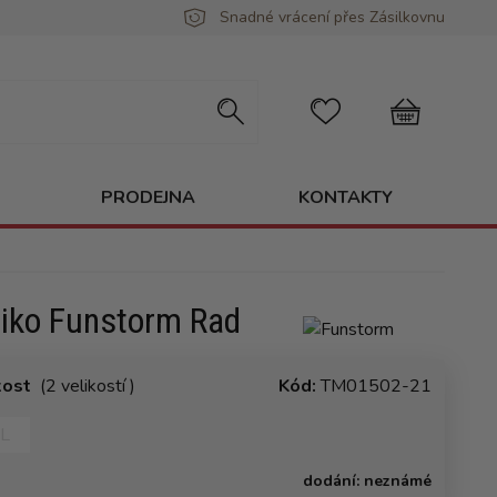
Snadné vrácení přes Zásilkovnu
PRODEJNA
KONTAKTY
riko Funstorm Rad
kost
(2 velikostí )
Kód:
TM01502-21
L
dodání:
neznámé