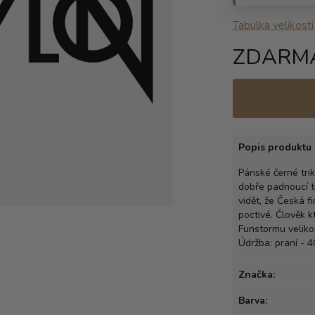
Tabulka velikosti
ZDARM
Popis produktu 
Pánské černé tri
dobře padnoucí t
vidět, že Česká f
poctivé. Člověk k
Funstormu velikos
Údržba: praní - 4
Značka:
Barva: