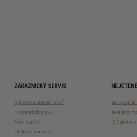
ZÁKAZNICKÝ SERVIS
NEJČTENĚ
Výměna a vrácení zboží
Jak vyměnit
Možnosti dopravy
Jaké jsou m
Typy plateb
O Babylonu
Dárkové poukazy