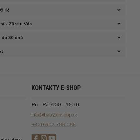
99 Kč
í - Zítra u Vás
ž do 30 dnů
kt
KONTAKTY E-SHOP
Po - Pá: 8:00 - 16:30
info@babylonshop.cz
+420 602 786 086
 Pardubice