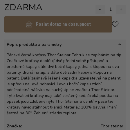
ZDARMA
-
1
+
Poslat dotaz na dostupnost
Popis produktu a parametry
Pánské černé kraťasy Thor Steinar Tobruk se zapínáním na zip.
Značkové kraťasy doplňují dvě přední volně přístupné a
prostorné kapsy, dále dvě boční kapsy, jedna s klopou na dva
patenty, druhá na zip, a dále dvě zadní kapsy s klopou na
patent. Další zajímavě řešená kapsička uzavíratelná na petent
je vpředu na levé nohavici. Levou boční kapsu zdobí
odnímatelná nášivka na suchý zip se značkou Thor Steinar.
Tyto kvalitní kraťasy mají také zesílený sed, široká poutka na
opasek jsou zdobeny nýty Thor Steinar a uvnitř v pase lze
kraťasy navíc stáhnout tkanicí. Materiál: 100% bavlna. Praní:
šetrné na 30°. Žehlení: střední teplota.
Značka:
Thor steinar