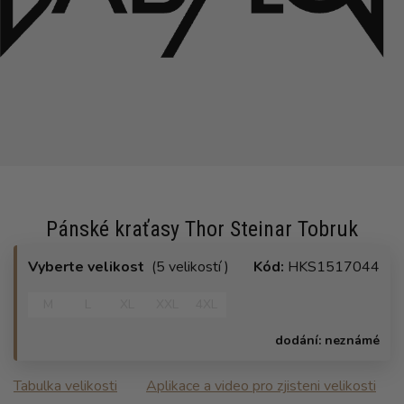
Pánské kraťasy Thor Steinar Tobruk
Vyberte velikost
(5 velikostí )
Kód:
HKS1517044
M
L
XL
XXL
4XL
dodání:
neznámé
Tabulka velikosti
Aplikace a video pro zjisteni velikosti