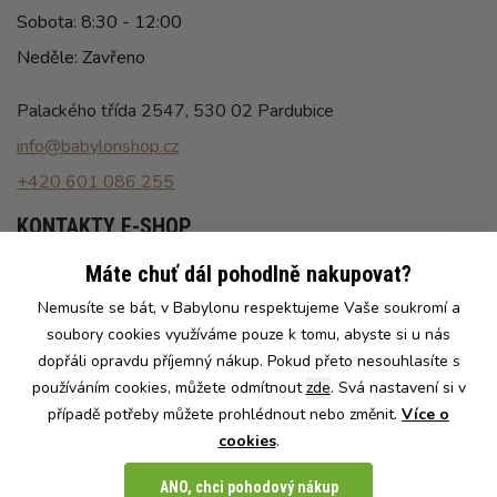
Sobota: 8:30 - 12:00
Neděle: Zavřeno
Palackého třída 2547, 530 02 Pardubice
info@babylonshop.cz
+420 601 086 255
KONTAKTY E-SHOP
Máte chuť dál pohodlně nakupovat?
Po - Pá: 8:00 - 16:30
Nemusíte se bát, v Babylonu respektujeme Vaše soukromí a
info@babylonshop.cz
soubory cookies využíváme pouze k tomu, abyste si u nás
+420 602 786 086
dopřáli opravdu příjemný nákup. Pokud přeto nesouhlasíte s
používáním cookies, můžete odmítnout
zde
. Svá nastavení si v
případě potřeby můžete prohlédnout nebo změnit.
Více o
cookies
.
Naše e-shopy:
CZ
SK
ANO, chci pohodový nákup