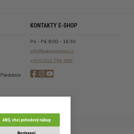
KONTAKTY E-SHOP
Po - Pá: 8:00 - 16:30
info@babylonshop.cz
+420 602 786 086
 Pardubice
ANO, chci pohodový nákup
Nastavení