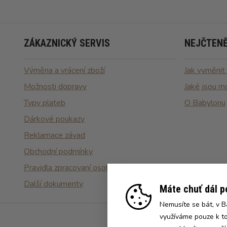
ZÁKAZNICKÝ SERVIS
NEJČTENĚ
Výměna a vrácení zboží
Jak vyměnit
Možnosti dopravy
Jaké jsou m
Typy plateb
O Babylonu
Dárkové poukazy
Reklamace závad
Obchodní podmínky
Pravidla zpracovaní osobních údajů
Další dokumenty
Máte chuť dál 
Nemusíte se bát, v 
využíváme pouze k to