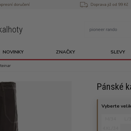
xpresní doručení
Doprava již od 99 Kč
kalhoty
NOVINKY
ZNAČKY
SLEVY
teinar
Pánské k
Vyberte veli
M/34
L/
4XL/34