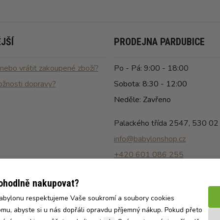
JŠÍ
PRODEJNA PARDUBICE
 nebo vrátit zakoupené zboží?
Po - Pá: 9:00 - 18:00
ožnosti dopravy?
Sobota: 8:30 - 12:00
Neděle: Zavřeno
Palackého třída 2547, 530 02
info@babylonshop.cz
+420 601 086 255
pohodlně nakupovat?
Babylonu respektujeme Vaše soukromí a soubory cookies
mu, abyste si u nás dopřáli opravdu příjemný nákup. Pokud přeto
Naše e-shopy:
CZ
SK