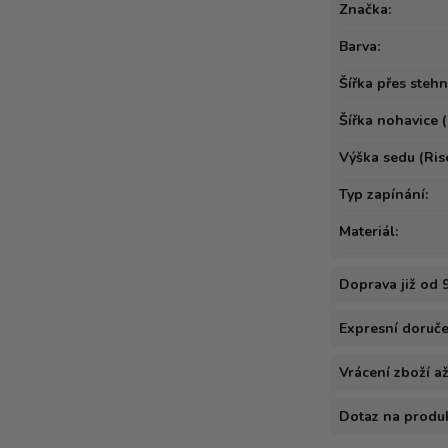
Značka:
Barva:
Šířka přes stehna
Šířka nohavice (
Výška sedu (Rise
Typ zapínání:
Materiál:
Doprava již od 
Expresní doručen
Vrácení zboží a
Dotaz na produ