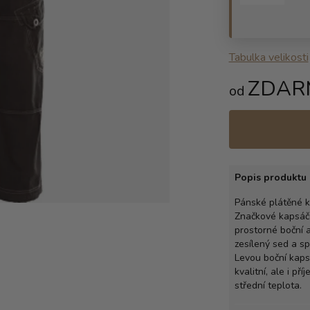
Tabulka velikosti
ZDAR
od
Popis produktu 
Pánské plátěné k
Značkové kapsáče
prostorné boční a
zesílený sed a sp
Levou boční kaps
kvalitní, ale i př
střední teplota.