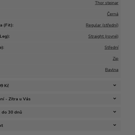
Thor steinar
Černá
 (Fit):
Regular (střední)
Leg):
Straight (rovné)
):
Střední
Zip
Bavlna
99 Kč
í - Zítra u Vás
ž do 30 dnů
kt