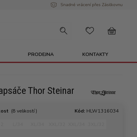
Snadné vrácení přes Zásilkovnu
PRODEJNA
KONTAKTY
apsáče Thor Steinar
kost
(8 velikostí )
Kód:
HLW1316034
32
L/34
XL/34
XXL/32
XXL/34
3XL/32