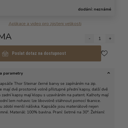
dodání:
neznámé
Aplikace a video pro zjisteni velikosti
MA
-
1
+
Poslat dotaz na dostupnost
a parametry
apsáče Thor Steinar černé barvy se zapínáním na zip.
 mají dvě prostorné volně přístupné přední kapsy, další dvě
 zadní kapsy mají klopu s uzavíráním na patent. Kalhoty mají
odní lem nohavic lze libovolně stáhnout pomocí tkanice.
u zdobí menší nášivka. Kapsáče jsou materiálově nejen
íjemné. Materiál: 100% bavlna. Praní: šetrné na 30°. Žehlení: