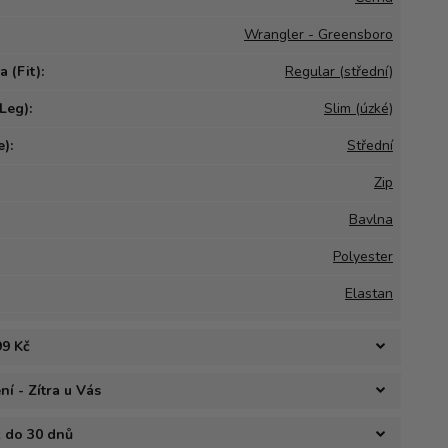
Wrangler - Greensboro
 (Fit):
Regular (střední)
Leg):
Slim (úzké)
):
Střední
Zip
Bavlna
Polyester
Elastan
99 Kč
í - Zítra u Vás
ž do 30 dnů