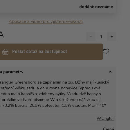
dodání:
neznámé
Aplikace a video pro zjisteni velikosti
A
-
1
+
Poslat dotaz na dostupnost
a parametry
angler Greensboro se zapínáním na zip. Džíny mají klasický
t), střední výšku sedu a dole rovné nohavice. Vpředu dvě
 jedna malá kapsička, zdobeny nýtky. Vzadu dvě kapsy s
m prošitím ve tvaru písmene W a s koženou nášivkou se
: 73,2% bavlna, 25,3% polyester, 1,5% elastan. Praní: 40°.
Wrangler
Černá