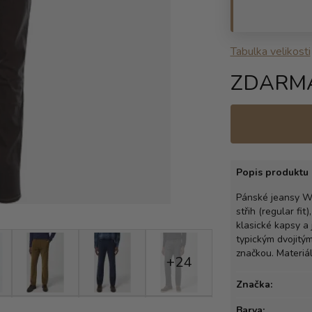
Tabulka velikosti
ZDARM
Popis produktu 
Pánské jeansy Wr
střih (regular fi
klasické kapsy a
typickým dvojitý
značkou. Materiál
+24
Značka:
Barva: