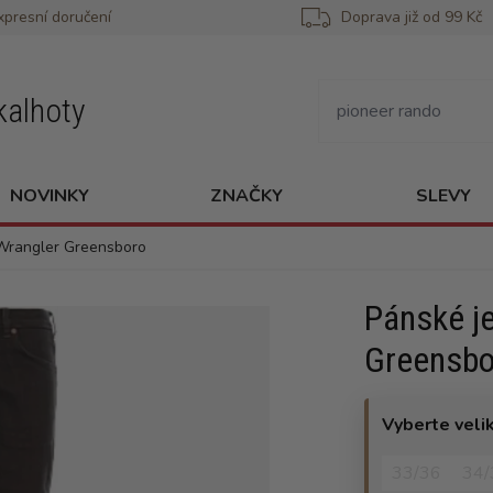
xpresní doručení
Doprava již od 99 Kč
kalhoty
NOVINKY
ZNAČKY
SLEVY
Wrangler Greensboro
Pánské j
Greensbo
Vyberte veli
33/36
34/