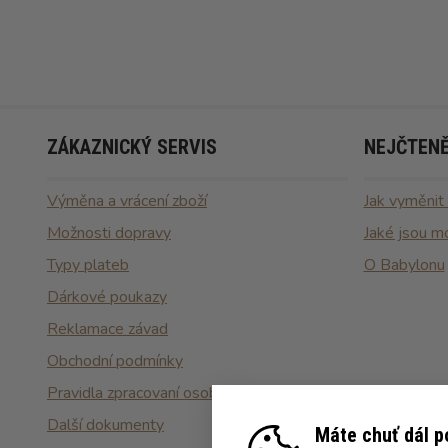
ZÁKAZNICKÝ SERVIS
NEJČTENĚ
Výměna a vrácení zboží
Jak vyměnit
Možnosti dopravy
Jaké jsou m
Typy plateb
O Babylonu
Dárkové poukazy
Reklamace závad
Obchodní podmínky
Pravidla zpracovaní osobních údajů
Další dokumenty
Máte chuť dál 