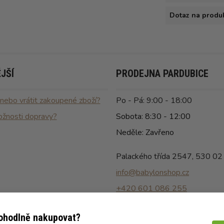
Dotaz na produ
JŠÍ
PRODEJNA PARDUBICE
 nebo vrátit zakoupené zboží?
Po - Pá: 9:00 - 18:00
ožnosti dopravy?
Sobota: 8:30 - 12:00
Neděle: Zavřeno
Palackého třída 2547, 530 02
info@babylonshop.cz
+420 601 086 255
pohodlně nakupovat?