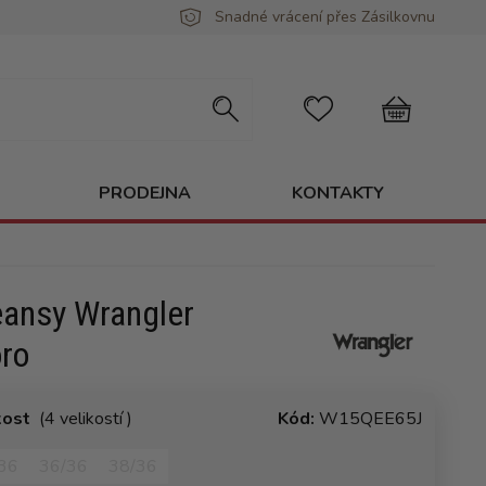
Snadné vrácení přes Zásilkovnu
PRODEJNA
KONTAKTY
eansy Wrangler
ro
kost
(4 velikostí )
Kód:
W15QEE65J
36
36/36
38/36