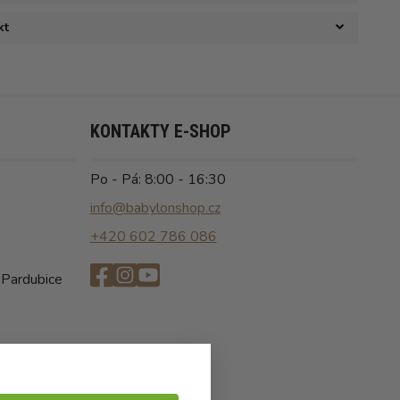
kt
KONTAKTY E-SHOP
Po - Pá: 8:00 - 16:30
info@babylonshop.cz
+420 602 786 086
 Pardubice