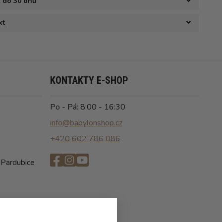
ž do 30 dnů
kt
KONTAKTY E-SHOP
Po - Pá: 8:00 - 16:30
info@babylonshop.cz
+420 602 786 086
 Pardubice