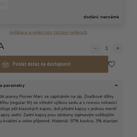
40
dodání:
neznámé
Aplikace a video pro zjisteni velikosti
A
-
1
+
Poslat dotaz na dostupnost
a parametry
é jeansy Pionier Marc se zapínáním na zip. Značkové džíny
třihu (regular fit) se střední výškou sedu a s rovnou nohavicí
plňuje pět klasických kapes, dvě přední kapsy s jednou menší
kapsy zadní. Zadní kapsy jsou zdobeny zajímavým světlejším
sou kvalitní a velmi příjemné. Materiál: 97% bavlna, 3% elastan.