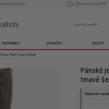
xpresní doručení
Doprava již od 99 Kč
kalhoty
NOVINKY
ZNAČKY
SLEVY
Pionier Marc tmavě šedé
Pánské j
tmavě še
Vyberte veli
34/36
36/