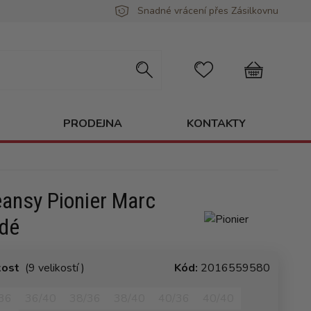
Snadné vrácení přes Zásilkovnu
PRODEJNA
KONTAKTY
eansy Pionier Marc
dé
kost
(9 velikostí )
Kód:
2016559580
36
36/40
38/36
38/40
40/36
40/40