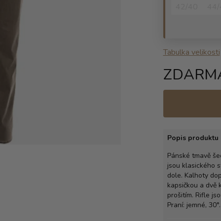
42/40
44/
Tabulka velikosti
ZDARM
Popis produktu 
Pánské tmavě šed
jsou klasického s
dole. Kalhoty do
kapsičkou a dvě 
prošitím. Rifle j
Praní: jemné, 30°.