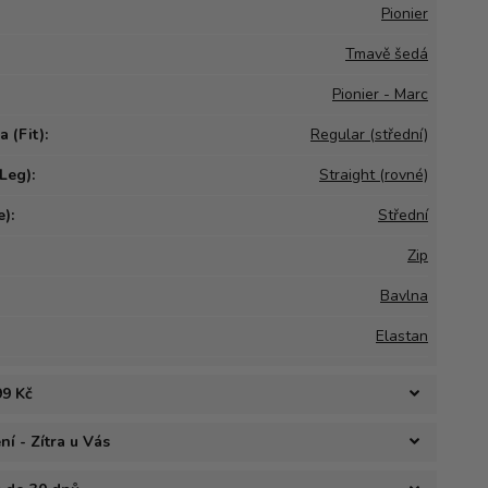
Pionier
Tmavě šedá
Pionier - Marc
 (Fit):
Regular (střední)
Leg):
Straight (rovné)
):
Střední
Zip
Bavlna
Elastan
99 Kč
í - Zítra u Vás