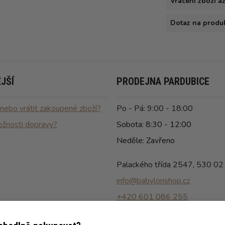
Vrácení zboží a
Dotaz na produ
JŠÍ
PRODEJNA PARDUBICE
 nebo vrátit zakoupené zboží?
Po - Pá: 9:00 - 18:00
ožnosti dopravy?
Sobota: 8:30 - 12:00
Neděle: Zavřeno
Palackého třída 2547, 530 02
info@babylonshop.cz
+420 601 086 255