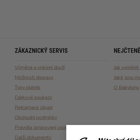
ZÁKAZNICKÝ SERVIS
NEJČTENĚ
Výměna a vrácení zboží
Jak vyměnit
Možnosti dopravy
Jaké jsou m
Typy plateb
O Babylonu
Dárkové poukazy
Reklamace závad
Obchodní podmínky
Pravidla zpracovaní osobních údajů
Další dokumenty