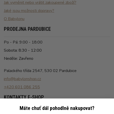
Jak vyměnit nebo vrátit zakoupené zboží?
Jaké jsou možnosti dopravy?
O Babylonu
PRODEJNA PARDUBICE
Po - Pá: 9:00 - 18:00
Sobota: 8:30 - 12:00
Neděle: Zavřeno
Palackého třída 2547, 530 02 Pardubice
info@babylonshop.cz
+420 601 086 255
KONTAKTY E-SHOP
Máte chuť dál pohodlně nakupovat?
Po - Pá: 8:00 - 16:30