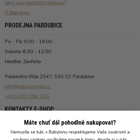
Jaké jsou možnosti dopravy?
O Babylonu
PRODEJNA PARDUBICE
Po - Pá: 9:00 - 18:00
Sobota: 8:30 - 12:00
Neděle: Zavřeno
Palackého třída 2547, 530 02 Pardubice
info@babylonshop.cz
+420 601 086 255
KONTAKTY E-SHOP
Máte chuť dál pohodlně nakupovat?
Po - Pá: 8:00 - 16:30
Nemusíte se bát, v Babylonu respektujeme Vaše soukromí a
info@babylonshop.cz
soubory cookies využíváme pouze k tomu, abyste si u nás