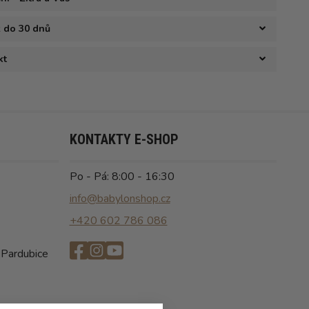
ž do 30 dnů
kt
KONTAKTY E-SHOP
Po - Pá: 8:00 - 16:30
info@babylonshop.cz
+420 602 786 086
 Pardubice