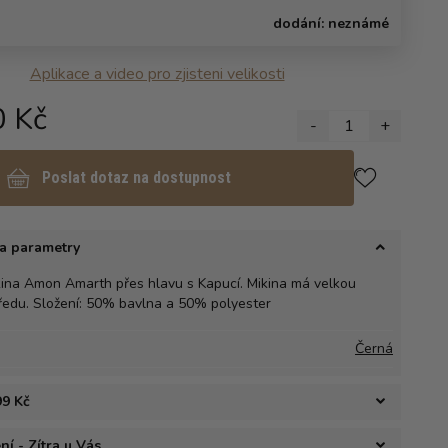
dodání:
neznámé
Aplikace a video pro zjisteni velikosti
0 Kč
-
1
+
Poslat dotaz na dostupnost
a parametry
ina Amon Amarth přes hlavu s Kapucí. Mikina má velkou
ředu. Složení: 50% bavlna a 50% polyester
Černá
99 Kč
í - Zítra u Vás