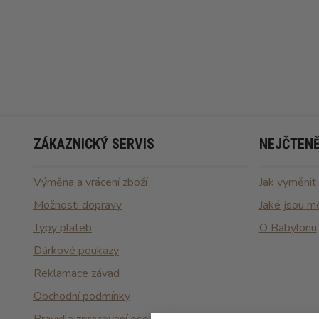
ZÁKAZNICKÝ SERVIS
NEJČTENĚ
Výměna a vrácení zboží
Jak vyměnit
Možnosti dopravy
Jaké jsou m
Typy plateb
O Babylonu
Dárkové poukazy
Reklamace závad
Obchodní podmínky