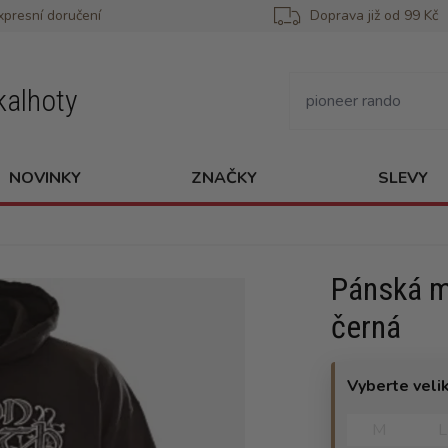
xpresní doručení
Doprava již od 99 Kč
kalhoty
NOVINKY
ZNAČKY
SLEVY
Pánská m
černá
Vyberte veli
M
L