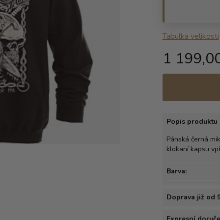
Tabulka velikosti
1 199,0
Popis produktu 
Pánská černá mik
klokaní kapsu vp
Barva:
Doprava již od 
Expresní doručen