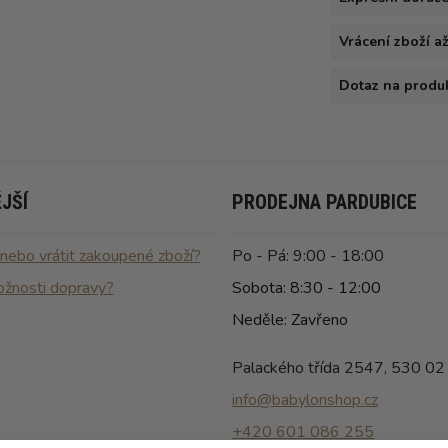
Vrácení zboží a
Dotaz na produ
JŠÍ
PRODEJNA PARDUBICE
 nebo vrátit zakoupené zboží?
Po - Pá: 9:00 - 18:00
ožnosti dopravy?
Sobota: 8:30 - 12:00
Neděle: Zavřeno
Palackého třída 2547, 530 02
info@babylonshop.cz
+420 601 086 255