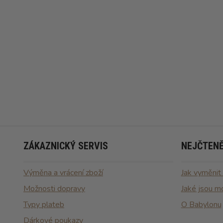
ZÁKAZNICKÝ SERVIS
NEJČTENĚ
Výměna a vrácení zboží
Jak vyměnit
Možnosti dopravy
Jaké jsou m
Typy plateb
O Babylonu
Dárkové poukazy