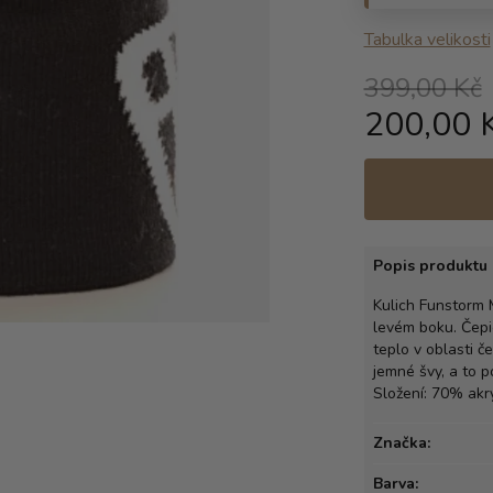
Tabulka velikosti
399,00 Kč
200,00 
Popis produktu 
Kulich Funstorm 
levém boku. Čepic
teplo v oblasti č
jemné švy, a to po
Složení: 70% akry
Značka:
Barva: