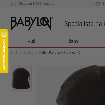
Skladem 8 000+ kalhot
E
Specialista na 
MUŽI
ŽENY
Muži
Čepice
Kulich Funstorm Mark černý