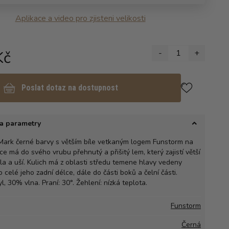
Aplikace a video pro zjisteni velikosti
Kč
-
1
+
Poslat dotaz na dostupnost
a parametry
Mark černé barvy s větším bíle vetkaným logem Funstorm na
e má do svého vrubu přehnutý a přišitý lem, který zajistí větší
ela a uší. Kulich má z oblasti středu temene hlavy vedeny
 celé jeho zadní délce, dále do části boků a čelní části.
l, 30% vlna. Praní: 30°. Žehlení: nízká teplota.
Funstorm
Černá