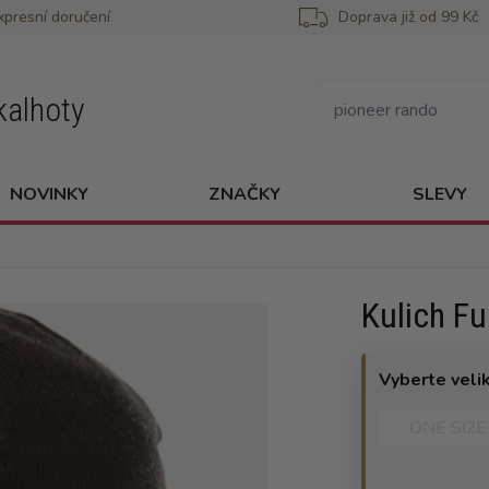
xpresní doručení
Doprava již od 99 Kč
kalhoty
NOVINKY
ZNAČKY
SLEVY
Kulich F
Vyberte veli
ONE SIZE