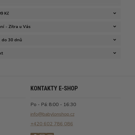
99 Kč
í - Zítra u Vás
ž do 30 dnů
kt
KONTAKTY E-SHOP
Po - Pá: 8:00 - 16:30
info@babylonshop.cz
+420 602 786 086