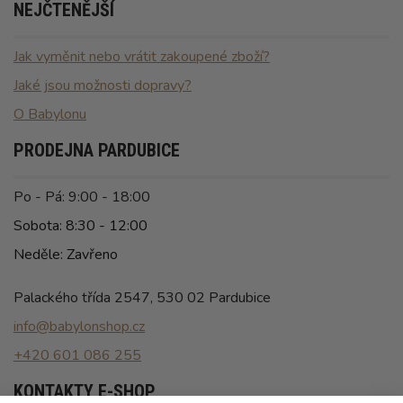
NEJČTENĚJŠÍ
Jak vyměnit nebo vrátit zakoupené zboží?
Jaké jsou možnosti dopravy?
O Babylonu
PRODEJNA PARDUBICE
Po - Pá: 9:00 - 18:00
Sobota: 8:30 - 12:00
Neděle: Zavřeno
Palackého třída 2547, 530 02 Pardubice
info@babylonshop.cz
+420 601 086 255
KONTAKTY E-SHOP