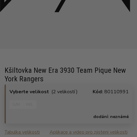
Kšiltovka New Era 3930 Team Pique New
York Rangers
Vyberte velikost
(2 velikostí )
Kód:
80110991
S/M
M/L
dodání:
neznámé
Tabulka velikosti
Aplikace a video pro zjisteni velikosti