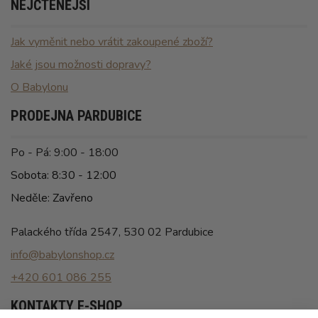
NEJČTENĚJŠÍ
Jak vyměnit nebo vrátit zakoupené zboží?
Jaké jsou možnosti dopravy?
O Babylonu
PRODEJNA PARDUBICE
Po - Pá: 9:00 - 18:00
Sobota: 8:30 - 12:00
Neděle: Zavřeno
Palackého třída 2547, 530 02 Pardubice
info@babylonshop.cz
+420 601 086 255
KONTAKTY E-SHOP