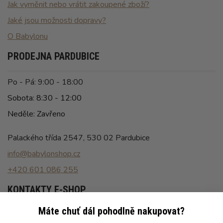
Jak vyměnit nebo vrátit zakoupené zboží?
Jaké jsou možnosti dopravy?
O Babylonu
PRODEJNA PARDUBICE
Po - Pá: 9:00 - 18:00
Sobota: 8:30 - 12:00
Neděle: Zavřeno
Palackého třída 2547, 530 02 Pardubice
info@babylonshop.cz
+420 601 086 255
KONTAKTY E-SHOP
Máte chuť dál pohodlně nakupovat?
Po - Pá: 8:00 - 16:30