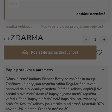
50/34
dodání:
neznámé
Tabulka velikosti
Aplikace a video pro zjisteni velikosti
ZDARMA
od
-
1
+
Poslat dotaz na dostupnost
Popis produktu a parametry
Dámské černé kalhoty Pioneer Betty se zapínáním na zip.
Značkové kalhoty jsou rovného střihu Regular fit s rovnou
nohavicí dole a vysokým sedem. Plátěné kalhoty doplňují dvě
přední a dvě zadní klasické kapsy a jedna menší kapsička
vpředu. Zadní kapsy a přední malá kapsička jsou zdobeny
prošitím. Kvalitní kalhoty jsou měkké a příjemné. Materiál: 97%
bavlna, 3% elastan. Praní: šetrné na 30°.