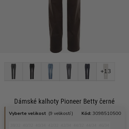
+13
Dámské kalhoty Pioneer Betty černé
Vyberte velikost
(9 velikostí )
Kód:
3098510500
38/32
40/32
40/34
42/32
42/34
44/32
44/34
46/34