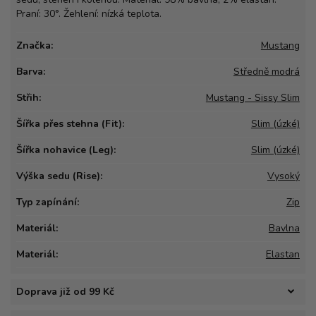
Praní: 30°. Žehlení: nízká teplota.
Značka:
Mustang
Barva:
Středně modrá
Střih:
Mustang - Sissy Slim
Šířka přes stehna (Fit):
Slim (úzké)
Šířka nohavice (Leg):
Slim (úzké)
Výška sedu (Rise):
Vysoký
Typ zapínání:
Zip
Materiál:
Bavlna
Materiál:
Elastan
Doprava již od 99 Kč