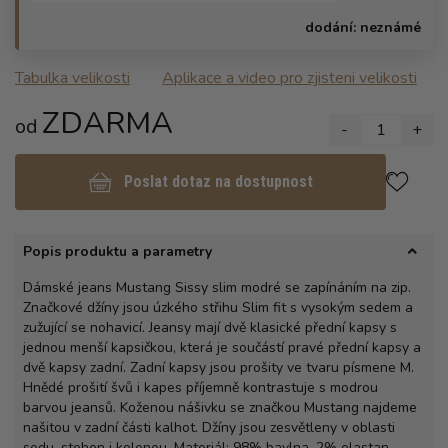
dodání:
neznámé
Tabulka velikosti
Aplikace a video pro zjisteni velikosti
ZDARMA
od
-
1
+
Poslat dotaz na dostupnost
Popis produktu a parametry
Dámské jeans Mustang Sissy slim modré se zapínáním na zip.
Značkové džíny jsou úzkého střihu Slim fit s vysokým sedem a
zužující se nohavicí. Jeansy mají dvě klasické přední kapsy s
jednou menší kapsičkou, která je součástí pravé přední kapsy a
dvě kapsy zadní. Zadní kapsy jsou prošity ve tvaru písmene M.
Hnědé prošití švů i kapes příjemně kontrastuje s modrou
barvou jeansů. Koženou nášivku se značkou Mustang najdeme
našitou v zadní části kalhot. Džíny jsou zesvětleny v oblasti
sedu, stehen i kolenou. Materiál: 98% bavlna, 2% elastan.