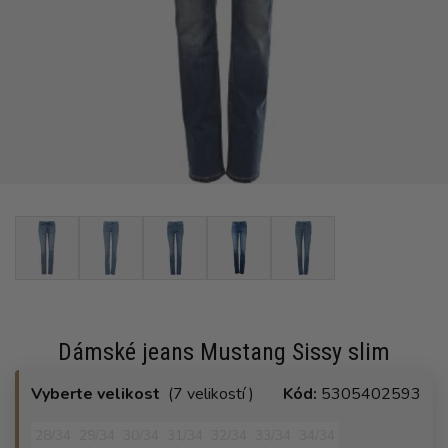
Dámské jeans Mustang Sissy slim
Vyberte velikost
(7 velikostí )
Kód:
5305402593
28/34
29/34
30/34
31/34
32/34
33/34
34/34