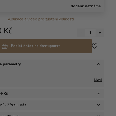
dodání:
neznámé
Aplikace a video pro zjisteni velikosti
0 Kč
-
1
+
Poslat dotaz na dostupnost
a parametry
Mavi
99 Kč
í - Zítra u Vás