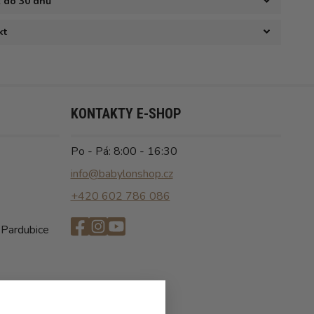
ž do 30 dnů
kt
KONTAKTY E-SHOP
Po - Pá: 8:00 - 16:30
info@babylonshop.cz
+420 602 786 086
 Pardubice