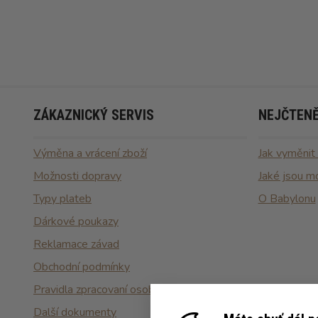
ZÁKAZNICKÝ SERVIS
NEJČTENĚ
Výměna a vrácení zboží
Jak vyměnit
Možnosti dopravy
Jaké jsou m
Typy plateb
O Babylonu
Dárkové poukazy
Reklamace závad
Obchodní podmínky
Pravidla zpracovaní osobních údajů
Další dokumenty