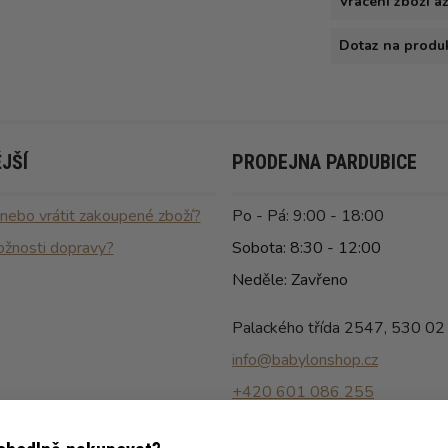
Vrácení zboží a
Dotaz na produ
JŠÍ
PRODEJNA PARDUBICE
 nebo vrátit zakoupené zboží?
Po - Pá: 9:00 - 18:00
ožnosti dopravy?
Sobota: 8:30 - 12:00
Neděle: Zavřeno
Palackého třída 2547, 530 02
info@babylonshop.cz
+420 601 086 255