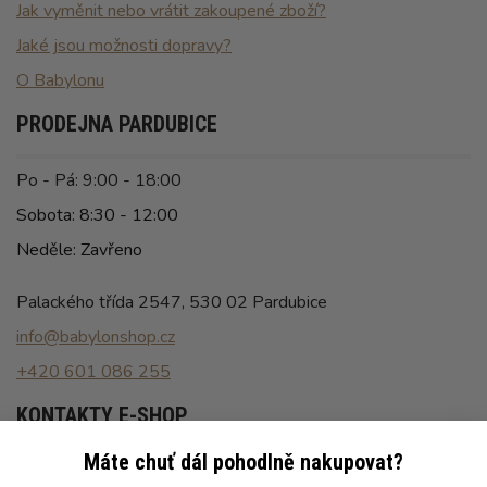
Jak vyměnit nebo vrátit zakoupené zboží?
Jaké jsou možnosti dopravy?
O Babylonu
PRODEJNA PARDUBICE
Po - Pá: 9:00 - 18:00
Sobota: 8:30 - 12:00
Neděle: Zavřeno
Palackého třída 2547, 530 02 Pardubice
info@babylonshop.cz
+420 601 086 255
KONTAKTY E-SHOP
Máte chuť dál pohodlně nakupovat?
Po - Pá: 8:00 - 16:30