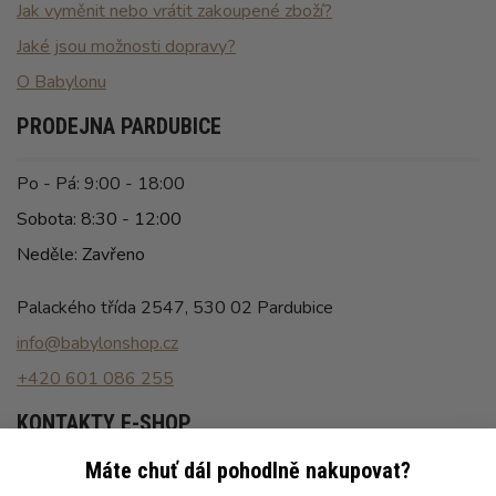
Jak vyměnit nebo vrátit zakoupené zboží?
Jaké jsou možnosti dopravy?
O Babylonu
PRODEJNA PARDUBICE
Po - Pá: 9:00 - 18:00
Sobota: 8:30 - 12:00
Neděle: Zavřeno
Palackého třída 2547, 530 02 Pardubice
info@babylonshop.cz
+420 601 086 255
KONTAKTY E-SHOP
Máte chuť dál pohodlně nakupovat?
Po - Pá: 8:00 - 16:30