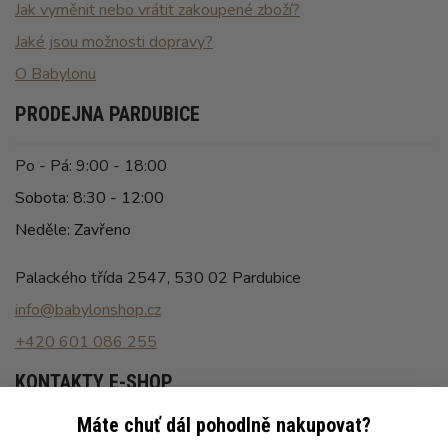
Jak vyměnit nebo vrátit zakoupené zboží?
Jaké jsou možnosti dopravy?
O Babylonu
PRODEJNA PARDUBICE
Po - Pá: 9:00 - 18:00
Sobota: 8:30 - 12:00
Neděle: Zavřeno
Palackého třída 2547, 530 02 Pardubice
info@babylonshop.cz
+420 601 086 255
KONTAKTY E-SHOP
Máte chuť dál pohodlně nakupovat?
Po - Pá: 8:00 - 16:30