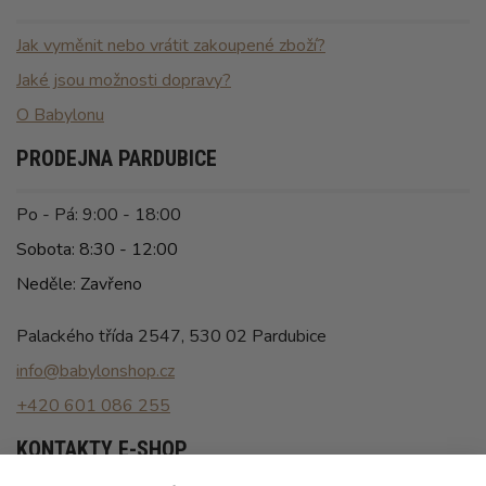
Jak vyměnit nebo vrátit zakoupené zboží?
Jaké jsou možnosti dopravy?
O Babylonu
PRODEJNA PARDUBICE
Po - Pá: 9:00 - 18:00
Sobota: 8:30 - 12:00
Neděle: Zavřeno
Palackého třída 2547, 530 02 Pardubice
info@babylonshop.cz
+420 601 086 255
KONTAKTY E-SHOP