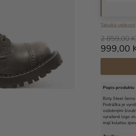
Tabulka velikosti
2 859,00 K
999,00 
Popis produktu 
Boty Steel černo-
Podrážka je vyro
ozdobnými šrouby 
vyražené logo zna
mají kulatou zpe