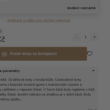
dodání:
neznámé
Aplikace a video pro zjisteni velikosti
č
Kč
-
1
+
Poslat dotaz na dostupnost
a parametry
bílé. 10 dírkové boty z hovězí kůže. Celokožené boty.
bena z klasické tvrzené gumy s traktorovým vzorem a
i plíšekm s nápisem Steel. V horní části boty najdeme v kůži
čky Steel, textilní nášivka se značkou je v dolní části. Boty
vněnou špičku.