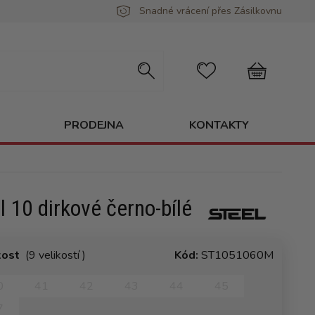
Snadné vrácení přes Zásilkovnu
PRODEJNA
KONTAKTY
l 10 dirkové černo-bílé
kost
(9 velikostí )
Kód:
ST1051060M
0
41
42
43
44
45
7