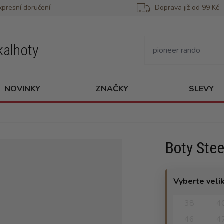
xpresní doručení
Doprava již od 99 Kč
kalhoty
NOVINKY
ZNAČKY
SLEVY
Boty Stee
Vyberte veli
38
4
46
4